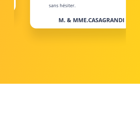
T
sans hésiter.
M. & MME.CASAGRANDI